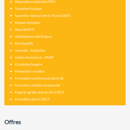
Réparation matériels ATEX
Travail en hauteur
Sauveteur Secouriste du Travail (SST)
Risque chimique
Sécurité BTP
Habilitations électriques
Port des EPI
Incendie - Explosion
Gestes et postures - PRAP
Conduite d'engins
Prévention routière
Formation continue à la sécurité
Formation initiale à la sécurité
Experts agréés auprés des CSSCT
Formation de la CSSCT
Offres