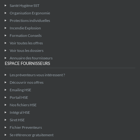
Santé Hygiène SST
Organisation Ergonomie
Protections individuelles
Incendie Explosion
Formation Conseils
Voir toutes les offres
Voir tous les dossiers
Annuaire des fournisseurs
ESPACE FOURNISSEURS
Les préventeurs vous intéressent ?
Découvrir nos offres
Emailing HSE
Portail HSE
Nos fichiers HSE
Intégral HSE
Siret HSE
Fichier Preventeurs
Se référencer gratuitement