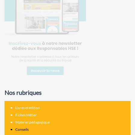
Nos rubriques
Livres et édition
Fiches Métier
Materiel pédagogique
Conseils