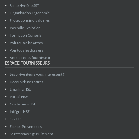
Santé Hygiène SST
Organisation Ergonomie
Protections individuelles
Incendie Explosion
Formation Conseils
Voir toutes les offres
Voir tous les dossiers
Annuaire des fournisseurs
ESPACE FOURNISSEURS
Les préventeurs vous intéressent ?
Découvrir nos offres
Emailing HSE
Portail HSE
Nos fichiers HSE
Intégral HSE
Siret HSE
Fichier Preventeurs
Se référencer gratuitement