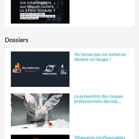
Dossiers
Ne laissez pas vos batteries
devenir un danger !
La prévention des risques
professionnels des exp…
Vêtements ininflammables