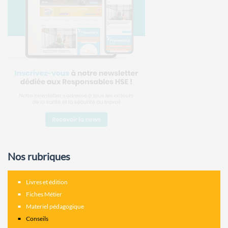
Nos rubriques
Livres et édition
Fiches Métier
Materiel pédagogique
Conseils