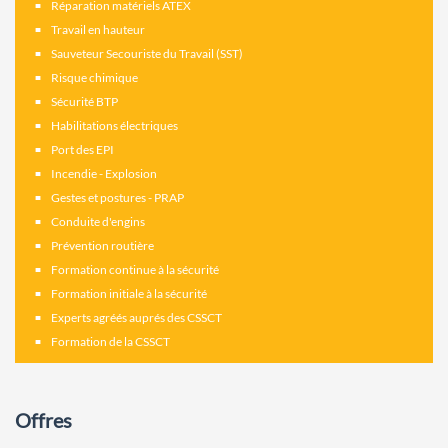
Réparation matériels ATEX
Travail en hauteur
Sauveteur Secouriste du Travail (SST)
Risque chimique
Sécurité BTP
Habilitations électriques
Port des EPI
Incendie - Explosion
Gestes et postures - PRAP
Conduite d'engins
Prévention routière
Formation continue à la sécurité
Formation initiale à la sécurité
Experts agréés auprés des CSSCT
Formation de la CSSCT
Offres