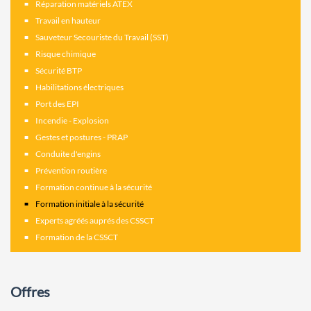
Réparation matériels ATEX
Travail en hauteur
Sauveteur Secouriste du Travail (SST)
Risque chimique
Sécurité BTP
Habilitations électriques
Port des EPI
Incendie - Explosion
Gestes et postures - PRAP
Conduite d'engins
Prévention routière
Formation continue à la sécurité
Formation initiale à la sécurité
Experts agréés auprés des CSSCT
Formation de la CSSCT
Offres