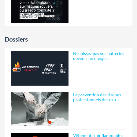
Dossiers
Ne laissez pas vos batteries
devenir un danger !
La prévention des risques
professionnels des exp…
Vêtements ininflammables