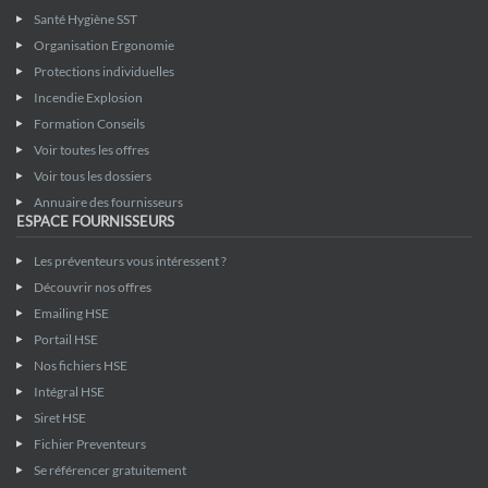
Santé Hygiène SST
Organisation Ergonomie
Protections individuelles
Incendie Explosion
Formation Conseils
Voir toutes les offres
Voir tous les dossiers
Annuaire des fournisseurs
ESPACE FOURNISSEURS
Les préventeurs vous intéressent ?
Découvrir nos offres
Emailing HSE
Portail HSE
Nos fichiers HSE
Intégral HSE
Siret HSE
Fichier Preventeurs
Se référencer gratuitement