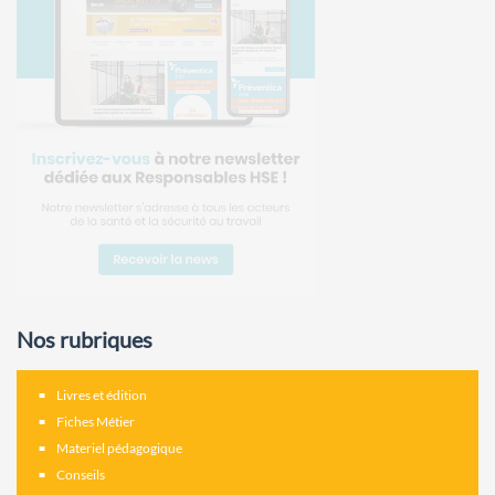
Nos rubriques
Livres et édition
Fiches Métier
Materiel pédagogique
Conseils