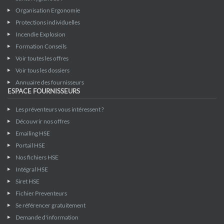
Organisation Ergonomie
Protections individuelles
Incendie Explosion
Formation Conseils
Voir toutes les offres
Voir tous les dossiers
Annuaire des fournisseurs
ESPACE FOURNISSEURS
Les préventeurs vous intéressent ?
Découvrir nos offres
Emailing HSE
Portail HSE
Nos fichiers HSE
Intégral HSE
Siret HSE
Fichier Preventeurs
Se référencer gratuitement
Demande d'information