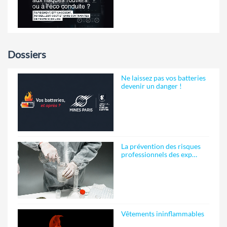
Dossiers
Ne laissez pas vos batteries
devenir un danger !
La prévention des risques
professionnels des exp…
Vêtements ininflammables