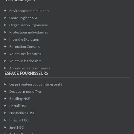
Environnement Pollution
Santé Hygiène SST
Organisation Ergonomie
Protections individuelles
Incendie Explosion
Formation Conseils
Voir toutes les offres
Voir tous les dossiers
Annuaire des fournisseurs
ESPACE FOURNISSEURS
Les préventeurs vous intéressent ?
Découvrir nos offres
Emailing HSE
Portail HSE
Nos fichiers HSE
Intégral HSE
Siret HSE