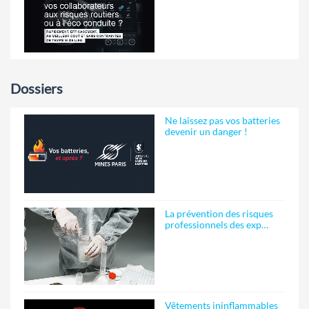
Dossiers
Ne laissez pas vos batteries
devenir un danger !
La prévention des risques
professionnels des exp…
Vêtements ininflammables