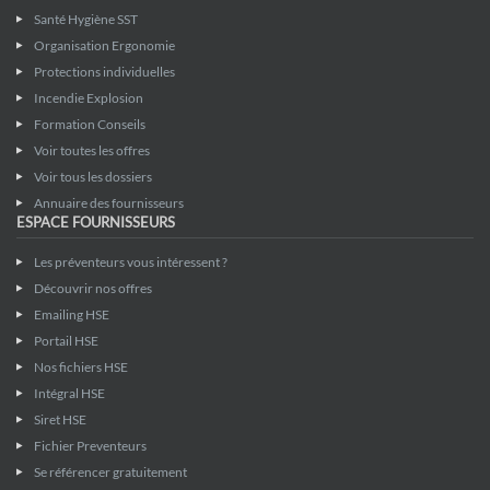
Santé Hygiène SST
Organisation Ergonomie
Protections individuelles
Incendie Explosion
Formation Conseils
Voir toutes les offres
Voir tous les dossiers
Annuaire des fournisseurs
ESPACE FOURNISSEURS
Les préventeurs vous intéressent ?
Découvrir nos offres
Emailing HSE
Portail HSE
Nos fichiers HSE
Intégral HSE
Siret HSE
Fichier Preventeurs
Se référencer gratuitement