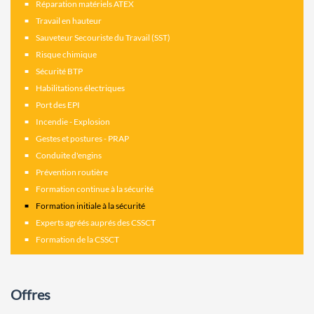
Réparation matériels ATEX
Travail en hauteur
Sauveteur Secouriste du Travail (SST)
Risque chimique
Sécurité BTP
Habilitations électriques
Port des EPI
Incendie - Explosion
Gestes et postures - PRAP
Conduite d'engins
Prévention routière
Formation continue à la sécurité
Formation initiale à la sécurité
Experts agréés auprés des CSSCT
Formation de la CSSCT
Offres