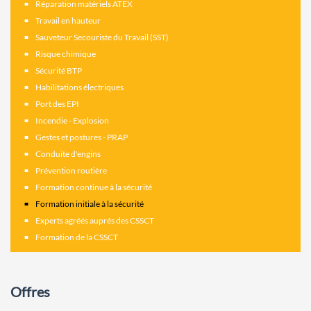
Réparation matériels ATEX
Travail en hauteur
Sauveteur Secouriste du Travail (SST)
Risque chimique
Sécurité BTP
Habilitations électriques
Port des EPI
Incendie - Explosion
Gestes et postures - PRAP
Conduite d'engins
Prévention routière
Formation continue à la sécurité
Formation initiale à la sécurité
Experts agréés auprés des CSSCT
Formation de la CSSCT
Offres