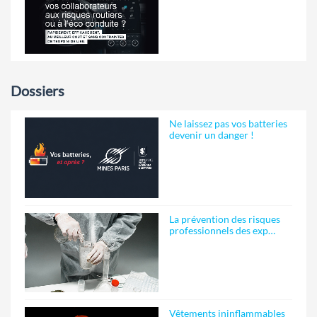
Dossiers
Ne laissez pas vos batteries
devenir un danger !
La prévention des risques
professionnels des exp…
Vêtements ininflammables