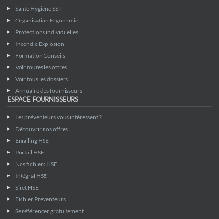
Santé Hygiène SST
Organisation Ergonomie
Protections individuelles
Incendie Explosion
Formation Conseils
Voir toutes les offres
Voir tous les dossiers
Annuaire des fournisseurs
ESPACE FOURNISSEURS
Les préventeurs vous intéressent ?
Découvrir nos offres
Emailing HSE
Portail HSE
Nos fichiers HSE
Intégral HSE
Siret HSE
Fichier Preventeurs
Se référencer gratuitement