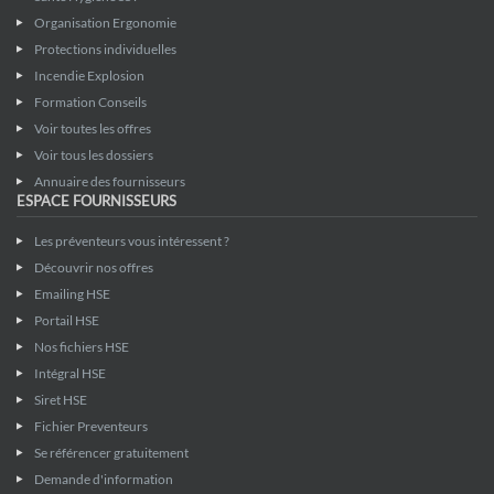
Organisation Ergonomie
Protections individuelles
Incendie Explosion
Formation Conseils
Voir toutes les offres
Voir tous les dossiers
Annuaire des fournisseurs
ESPACE FOURNISSEURS
Les préventeurs vous intéressent ?
Découvrir nos offres
Emailing HSE
Portail HSE
Nos fichiers HSE
Intégral HSE
Siret HSE
Fichier Preventeurs
Se référencer gratuitement
Demande d'information