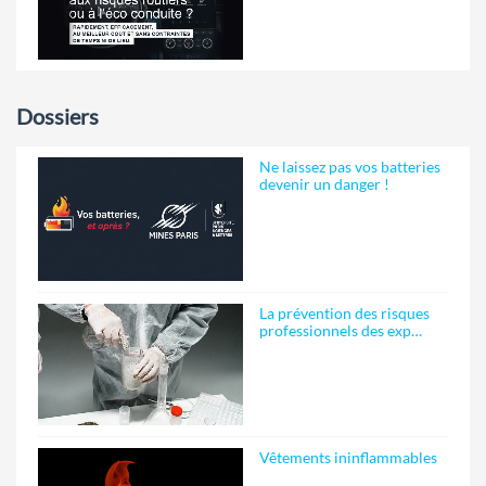
Dossiers
Ne laissez pas vos batteries
devenir un danger !
La prévention des risques
professionnels des exp…
Vêtements ininflammables