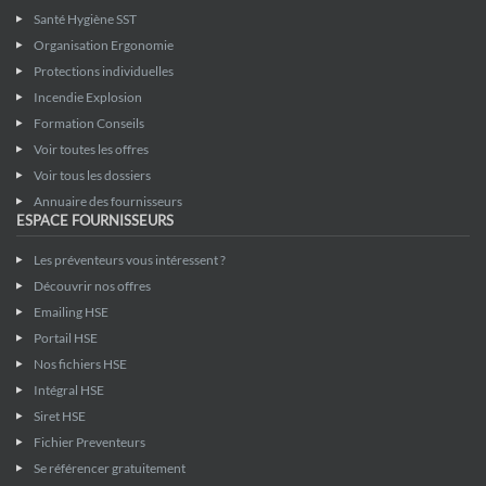
Santé Hygiène SST
Organisation Ergonomie
Protections individuelles
Incendie Explosion
Formation Conseils
Voir toutes les offres
Voir tous les dossiers
Annuaire des fournisseurs
ESPACE FOURNISSEURS
Les préventeurs vous intéressent ?
Découvrir nos offres
Emailing HSE
Portail HSE
Nos fichiers HSE
Intégral HSE
Siret HSE
Fichier Preventeurs
Se référencer gratuitement