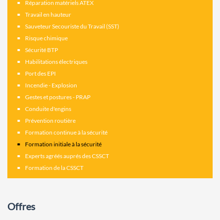
Réparation matériels ATEX
Travail en hauteur
Sauveteur Secouriste du Travail (SST)
Risque chimique
Sécurité BTP
Habilitations électriques
Port des EPI
Incendie - Explosion
Gestes et postures - PRAP
Conduite d'engins
Prévention routière
Formation continue à la sécurité
Formation initiale à la sécurité
Experts agréés auprés des CSSCT
Formation de la CSSCT
Offres