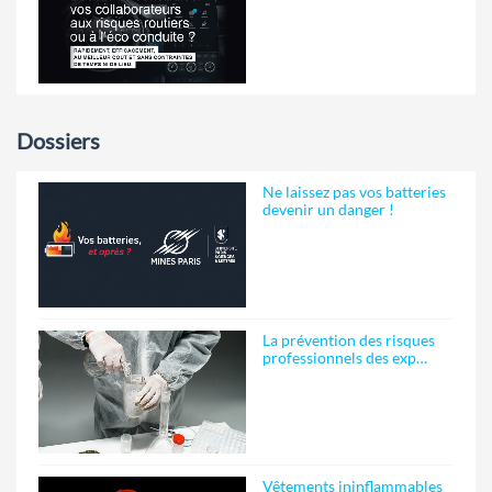
Dossiers
Ne laissez pas vos batteries
devenir un danger !
La prévention des risques
professionnels des exp…
Vêtements ininflammables