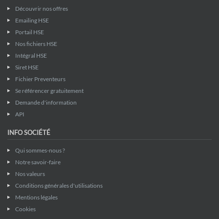
Découvrir nos offres
Emailing HSE
Portail HSE
Nos fichiers HSE
Intégral HSE
Siret HSE
Fichier Preventeurs
Se référencer gratuitement
Demande d'information
API
INFO SOCIÉTÉ
Qui sommes-nous ?
Notre savoir-faire
Nos valeurs
Conditions générales d'utilisations
Mentions légales
Cookies