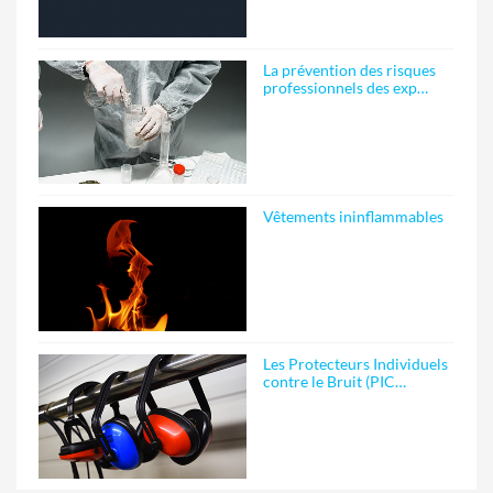
La prévention des risques
professionnels des exp…
Vêtements ininflammables
Les Protecteurs Individuels
contre le Bruit (PIC…