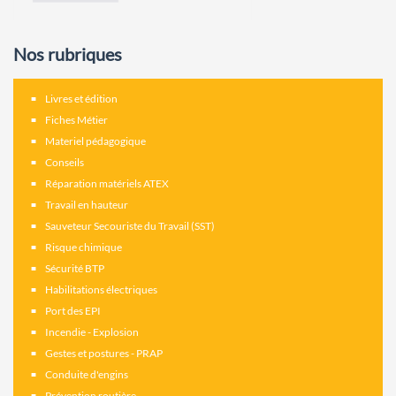
Nos rubriques
Livres et édition
Fiches Métier
Materiel pédagogique
Conseils
Réparation matériels ATEX
Travail en hauteur
Sauveteur Secouriste du Travail (SST)
Risque chimique
Sécurité BTP
Habilitations électriques
Port des EPI
Incendie - Explosion
Gestes et postures - PRAP
Conduite d'engins
Prévention routière