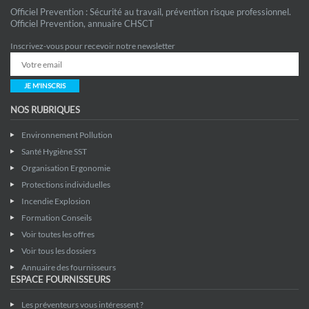
Officiel Prevention : Sécurité au travail, prévention risque professionnel.
Officiel Prevention, annuaire CHSCT
Inscrivez-vous pour recevoir notre newsletter
JE M'INSCRIS
NOS RUBRIQUES
Environnement Pollution
Santé Hygiène SST
Organisation Ergonomie
Protections individuelles
Incendie Explosion
Formation Conseils
Voir toutes les offres
Voir tous les dossiers
Annuaire des fournisseurs
ESPACE FOURNISSEURS
Les préventeurs vous intéressent ?