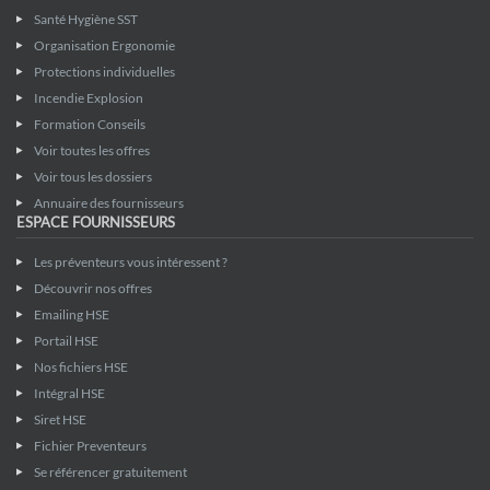
Santé Hygiène SST
Organisation Ergonomie
Protections individuelles
Incendie Explosion
Formation Conseils
Voir toutes les offres
Voir tous les dossiers
Annuaire des fournisseurs
ESPACE FOURNISSEURS
Les préventeurs vous intéressent ?
Découvrir nos offres
Emailing HSE
Portail HSE
Nos fichiers HSE
Intégral HSE
Siret HSE
Fichier Preventeurs
Se référencer gratuitement