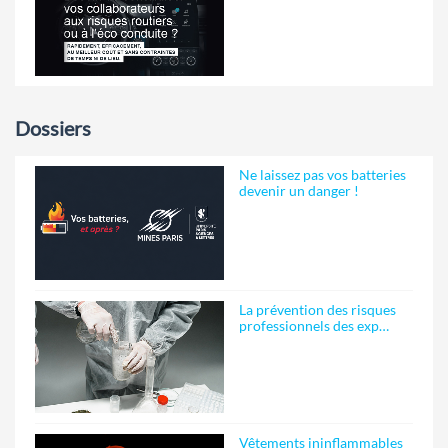
Dossiers
Ne laissez pas vos batteries
devenir un danger !
La prévention des risques
professionnels des exp…
Vêtements ininflammables