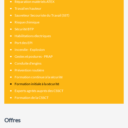
Réparation matériels ATEX
Travail en hauteur
Sauveteur Secouriste du Travail (SST)
Risque chimique
Sécurité BTP
Habilitations électriques
Port des EPI
Incendie - Explosion
Gestes et postures - PRAP
Conduite d'engins
Prévention routière
Formation continue à la sécurité
Formation initiale à la sécurité
Experts agréés auprés des CSSCT
Formation de la CSSCT
Offres