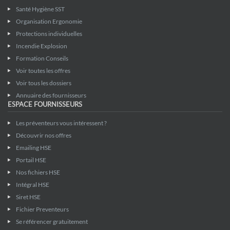
Santé Hygiène SST
Organisation Ergonomie
Protections individuelles
Incendie Explosion
Formation Conseils
Voir toutes les offres
Voir tous les dossiers
Annuaire des fournisseurs
ESPACE FOURNISSEURS
Les préventeurs vous intéressent ?
Découvrir nos offres
Emailing HSE
Portail HSE
Nos fichiers HSE
Intégral HSE
Siret HSE
Fichier Preventeurs
Se référencer gratuitement