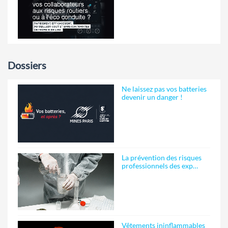
Dossiers
Ne laissez pas vos batteries
devenir un danger !
La prévention des risques
professionnels des exp…
Vêtements ininflammables