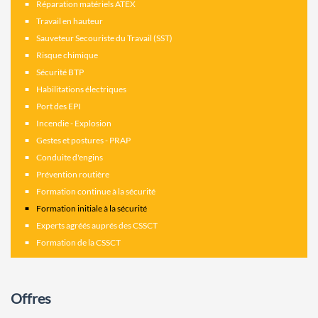
Réparation matériels ATEX
Travail en hauteur
Sauveteur Secouriste du Travail (SST)
Risque chimique
Sécurité BTP
Habilitations électriques
Port des EPI
Incendie - Explosion
Gestes et postures - PRAP
Conduite d'engins
Prévention routière
Formation continue à la sécurité
Formation initiale à la sécurité
Experts agréés auprés des CSSCT
Formation de la CSSCT
Offres