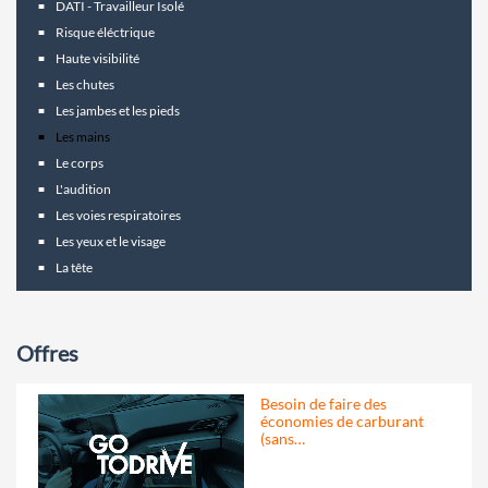
DATI - Travailleur Isolé
Risque éléctrique
Haute visibilité
Les chutes
Les jambes et les pieds
Les mains
Le corps
L'audition
Les voies respiratoires
Les yeux et le visage
La tête
Offres
Besoin de faire des
économies de carburant
(sans…