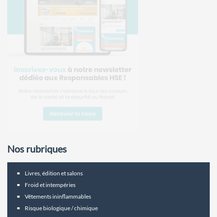
Nos rubriques
Livres, édition et salons
Froid et intempéries
Vêtements ininflammables
Risque biologique / chimique