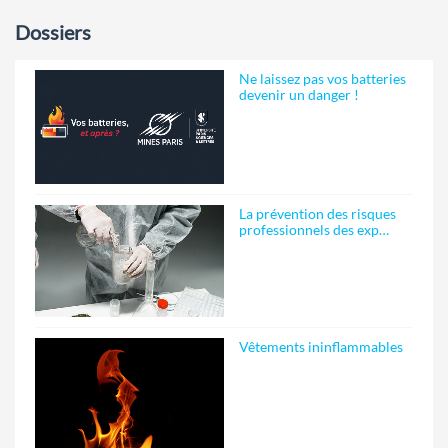
Dossiers
Ne laissez pas vos batteries
devenir un danger !
La prévention des risques
professionnels des exp…
Vêtements ininflammables