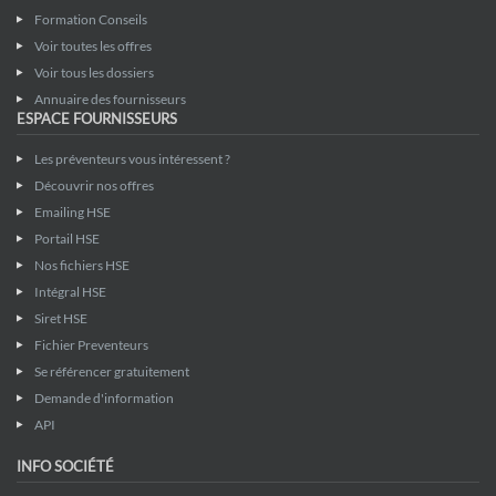
Formation Conseils
Voir toutes les offres
Voir tous les dossiers
Annuaire des fournisseurs
ESPACE FOURNISSEURS
Les préventeurs vous intéressent ?
Découvrir nos offres
Emailing HSE
Portail HSE
Nos fichiers HSE
Intégral HSE
Siret HSE
Fichier Preventeurs
Se référencer gratuitement
Demande d'information
API
INFO SOCIÉTÉ