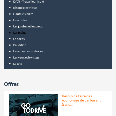
DATI - Travailleur Isolé
Risque éléctrique
Haute visibilité
Les chutes
Les jambes et les pieds
Les mains
Le corps
L'audition
Les voies respiratoires
Les yeux et le visage
La tête
Offres
Besoin de faire des
économies de carburant
(sans…