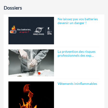
Dossiers
Ne laissez pas vos batteries
devenir un danger !
La prévention des risques
professionnels des exp…
Vêtements ininflammables