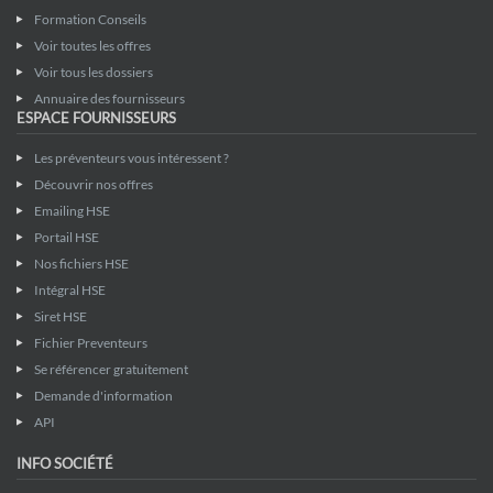
Formation Conseils
Voir toutes les offres
Voir tous les dossiers
Annuaire des fournisseurs
ESPACE FOURNISSEURS
Les préventeurs vous intéressent ?
Découvrir nos offres
Emailing HSE
Portail HSE
Nos fichiers HSE
Intégral HSE
Siret HSE
Fichier Preventeurs
Se référencer gratuitement
Demande d'information
API
INFO SOCIÉTÉ