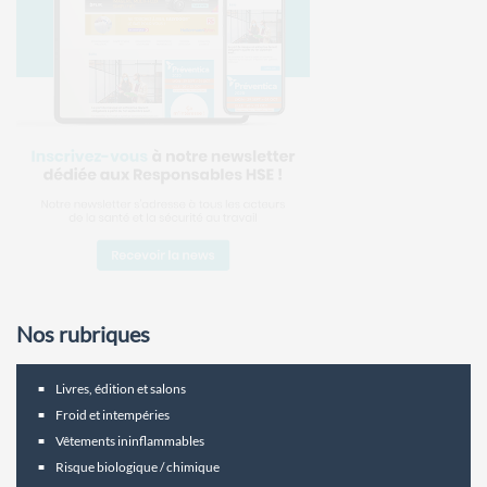
Nos rubriques
Livres, édition et salons
Froid et intempéries
Vêtements ininflammables
Risque biologique / chimique