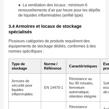
● La ventilation des locaux : minimum 6
renouvellements d'air par heure pour les dépôts
de liquides inflammables (arrêté type)
3.4 Armoires et locaux de stockage
spécialisés
Plusieurs catégories de produits requièrent des
équipements de stockage dédiés, conformes à des
normes spécifiques :
Type de
Norme /
Ex
Caractéristiques
stockage
Référence
pro
Résistance au
Armoire de
feu 90 minutes,
Sol
sécurité pour
EN 14470-1
fermeture
ess
liquides
automatique,
alc
inflammables
rétention intégrée
Résistance
Aci