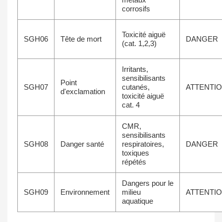
corrosifs
Toxicité aiguë
SGH06
Tête de mort
DANGER
(cat. 1,2,3)
Irritants,
sensibilisants
Point
SGH07
cutanés,
ATTENTI
d'exclamation
toxicité aiguë
cat. 4
CMR,
sensibilisants
SGH08
Danger santé
respiratoires,
DANGER
toxiques
répétés
Dangers pour le
SGH09
Environnement
milieu
ATTENTI
aquatique