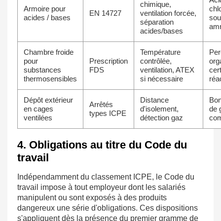
chimique,
Armoire pour
chl
EN 14727
ventilation forcée,
acides / bases
sou
séparation
am
acides/bases
Chambre froide
Température
Per
pour
Prescription
contrôlée,
org
substances
FDS
ventilation, ATEX
cer
thermosensibles
si nécessaire
réac
Dépôt extérieur
Distance
Bo
Arrêtés
en cages
d'isolement,
de 
types ICPE
ventilées
détection gaz
co
4. Obligations au titre du Code du
travail
Indépendamment du classement ICPE, le Code du
travail impose à tout employeur dont les salariés
manipulent ou sont exposés à des produits
dangereux une série d'obligations. Ces dispositions
s'appliquent dès la présence du premier gramme de