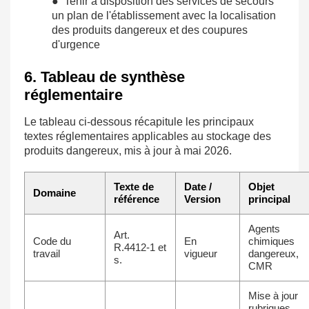
● Tenir à disposition des services de secours
un plan de l'établissement avec la localisation
des produits dangereux et des coupures
d'urgence
6. Tableau de synthèse
réglementaire
Le tableau ci-dessous récapitule les principaux
textes réglementaires applicables au stockage des
produits dangereux, mis à jour à mai 2026.
Texte de
Date /
Objet
Domaine
référence
Version
principal
Agents
Art.
Code du
En
chimiques
R.4412-1 et
travail
vigueur
dangereux,
s.
CMR
Mise à jour
rubriques