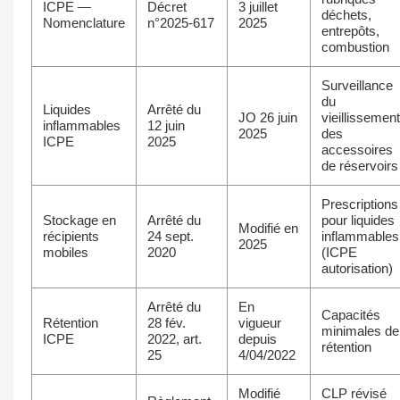
ICPE —
Décret
3 juillet
déchets,
Nomenclature
n°2025-617
2025
entrepôts,
combustion
Surveillance
du
Liquides
Arrêté du
JO 26 juin
vieillissement
inflammables
12 juin
2025
des
ICPE
2025
accessoires
de réservoirs
Prescriptions
Stockage en
Arrêté du
pour liquides
Modifié en
récipients
24 sept.
inflammables
2025
mobiles
2020
(ICPE
autorisation)
Arrêté du
En
Capacités
Rétention
28 fév.
vigueur
minimales de
ICPE
2022, art.
depuis
rétention
25
4/04/2022
Modifié
CLP révisé