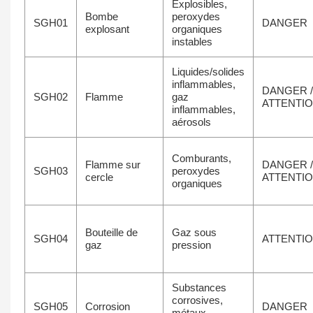
Explosibles,
Bombe
peroxydes
SGH01
DANGER
explosant
organiques
instables
Liquides/solides
inflammables,
DANGER /
SGH02
Flamme
gaz
ATTENTI
inflammables,
aérosols
Comburants,
Flamme sur
DANGER /
SGH03
peroxydes
cercle
ATTENTI
organiques
Bouteille de
Gaz sous
SGH04
ATTENTI
gaz
pression
Substances
corrosives,
SGH05
Corrosion
DANGER
métaux