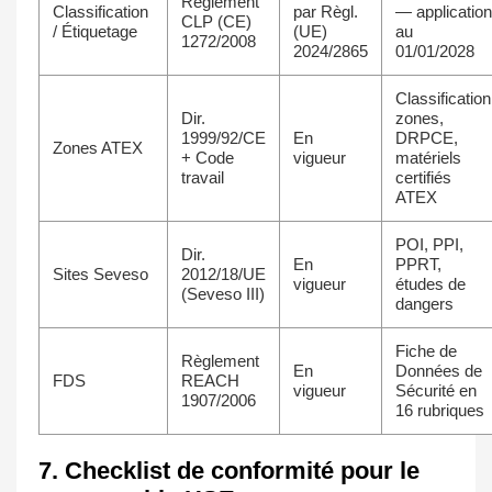
Règlement
Classification
par Règl.
— application
CLP (CE)
/ Étiquetage
(UE)
au
1272/2008
2024/2865
01/01/2028
Classification
Dir.
zones,
1999/92/CE
En
DRPCE,
Zones ATEX
+ Code
vigueur
matériels
travail
certifiés
ATEX
POI, PPI,
Dir.
En
PPRT,
Sites Seveso
2012/18/UE
vigueur
études de
(Seveso III)
dangers
Fiche de
Règlement
En
Données de
FDS
REACH
vigueur
Sécurité en
1907/2006
16 rubriques
7. Checklist de conformité pour le