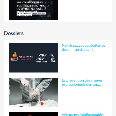
Dossiers
Ne laissez pas vos batteries
devenir un danger !
La prévention des risques
professionnels des exp…
Vêtements ininflammables