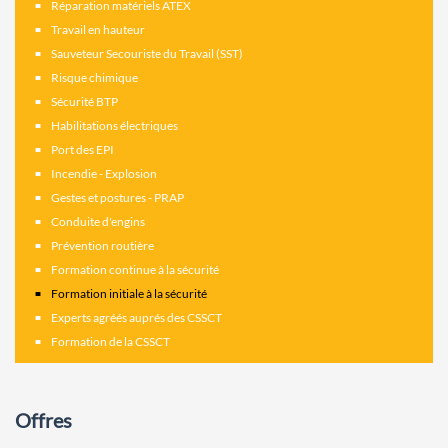
Réparation matériels ATEX
Travail en hauteur
Sauveteur Secouriste du Travail (SST)
Risque chimique
Sécurité BTP
Habilitations électriques
Port des EPI
Incendie - Explosion
Gestes et postures - PRAP
Conduite d'engins
Prévention routière
Formation continue à la sécurité
Formation initiale à la sécurité
Experts agréés auprés des CSSCT
Formation de la CSSCT
Offres