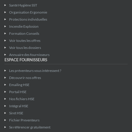
Santé Hygiène SST
Organisation Ergonomie
Protections individuelles
Incendie Explosion
Formation Conseils
Voir toutes les offres
Voir tous les dossiers
Annuaire des fournisseurs
ESPACE FOURNISSEURS
Les préventeurs vous intéressent ?
Découvrir nos offres
Emailing HSE
Portail HSE
Nos fichiers HSE
Intégral HSE
Siret HSE
Fichier Preventeurs
Se référencer gratuitement