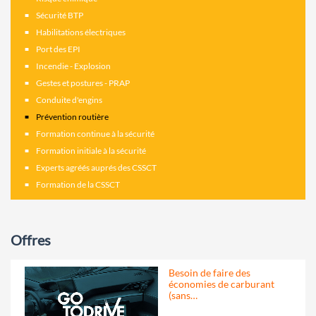
Sécurité BTP
Habilitations électriques
Port des EPI
Incendie - Explosion
Gestes et postures - PRAP
Conduite d'engins
Prévention routière
Formation continue à la sécurité
Formation initiale à la sécurité
Experts agréés auprés des CSSCT
Formation de la CSSCT
Offres
Besoin de faire des
économies de carburant
(sans…