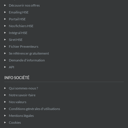
Découvrir nos offres
Emailing HSE
Portail HSE
Nos fichiers HSE
Intégral HSE
Siret HSE
Fichier Preventeurs
Se référencer gratuitement
Demande d'information
API
INFO SOCIÉTÉ
Qui sommes-nous ?
Notre savoir-faire
Nos valeurs
Conditions générales d'utilisations
Mentions légales
Cookies