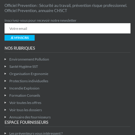
Officiel Prevention : Sécurité au travail, prévention risque professionnel.
Officiel Prevention, annuaire CHSCT
Inscrivez-vous pour recevoir notre newsletter
JE M'INSCRIS
NOS RUBRIQUES
Environnement Pollution
Santé Hygiène SST
Organisation Ergonomie
Protections individuelles
Incendie Explosion
Formation Conseils
Voir toutes les offres
Voir tous les dossiers
Annuaire des fournisseurs
ESPACE FOURNISSEURS
Les préventeurs vous intéressent ?