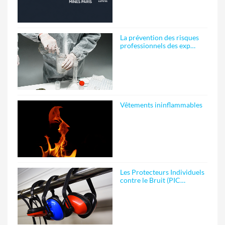
La prévention des risques
professionnels des exp…
Vêtements ininflammables
Les Protecteurs Individuels
contre le Bruit (PIC…