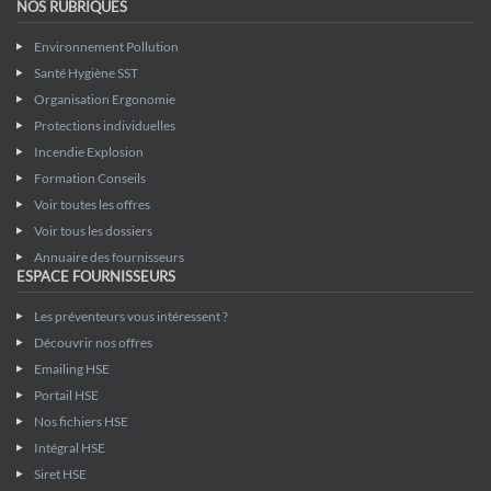
NOS RUBRIQUES
Environnement Pollution
Santé Hygiène SST
Organisation Ergonomie
Protections individuelles
Incendie Explosion
Formation Conseils
Voir toutes les offres
Voir tous les dossiers
Annuaire des fournisseurs
ESPACE FOURNISSEURS
Les préventeurs vous intéressent ?
Découvrir nos offres
Emailing HSE
Portail HSE
Nos fichiers HSE
Intégral HSE
Siret HSE