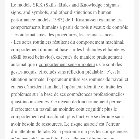
S
R
K
Le modèle SRK (
kills,
ules and
nowledge : signals,
signs, and symbols, and other distinctions in human
performance models, 1983) de J. Rasmussen examine les
comportements humains à partir de trois niveaux de contrôle
: les automatismes, les procédures, les connaissances.
- Les actes routiniers résultent du comportement machinal,
comportement dominant basé sur les habitudes et habiletés
S
(
kill based behavior), exécutés de manière pratiquement
automatique (
comportement sensorimoteur
). Ce sont des
gestes acquis, effectués sans réflexion préalable : c’est la
situation normale, l’opérateur utilise ses routines de travail et
en cas d’incident familier, l’opérateur identifie et traite les
problèmes sur la base de ses compétences professionnelles
quasi-inconscientes. Ce niveau de fonctionnement permet
d’effectuer un travail au moindre coût cognitif : plus le
comportement est machinal, plus l’activité se déroule sans
avoir besoin de ressources. Le risque associé est l’erreur
d’inattention, le raté. Si la personne n’a pas les compétences
et/ou capacités pour faire face, elle peut diminuer son