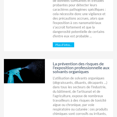
de données suffisantes et d'études
probantes pour détecter leurs
caractères pathogènes spécifiques :
cela nécessite donc une vigilance et
des précautions accrues, alors que
l'exposition à ces nanomatériaux
s'accroit fortement et que la
dangerosité potentielle de certains
d'entre eux est probable ...
Plus d'infos...
La prévention des risques de
l'exposition professionnelle aux
solvants organiques
L'utilisation de solvants organiques
(dégraissants, diluants, décapants …)
dans tous les secteurs de l'industrie,
du bâtiment, de l'artisanat et de
l'agriculture, expose de nombreux
travailleurs à des risques de toxicité
aigue ou chronique, par voie
respiratoire ou cutanée : ces produits
chimiques sont corrosifs ou irritants,