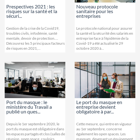
Prespectives 2021 : les
Nouveau protocole
risques sur la santé et la
sanitaire pour les
sécuri...
entreprises
Gestion de la crise de la Covid19,
Le protocole national pour assurer
troubles civils, infodémie, santé
la santé et la sécurité des salariés en
mentale, devoir de protection....
entreprise face à l’épidémie de la
Découvrez les 5 principaux facteurs
Covid-19 a été actualisé le 29
de risques en 2021,...
octobre 2020 à...
Port du masque : le
Le port du masque en
ministère du Travail a
entreprise devient
publié un ques...
obligatoire à par...
Depuis le 1er septembre 2020, le
Cette mesure, qui entre en vigueur
port du masque est obligatoire dans
au 1er septembre, concerne
les espaces partagés et clos (salles de
également les open spaces. Les
réunion, open space, couloirs,
masques, devenant un équipement