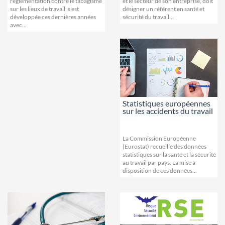
réglementation contre le tabagisme
et le secteur de son entreprise, doit
sur les lieux de travail, s'est
désigner un référent en santé et
développée ces dernières années
sécurité du travail...
avec...
Statistiques européennes
sur les accidents du travail
La Commission Européenne
(Eurostat) recueille des données
statistiques sur la santé et la sécurité
au travail par pays. La mise à
disposition de ces données...