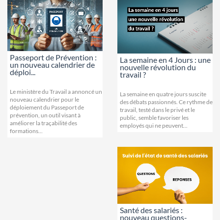
Passeport de Prévention :
La semaine en 4 Jours : une
un nouveau calendrier de
nouvelle révolution du
déploi...
travail ?
Le ministère du Travail a annoncé un
La semaine en quatre jours suscite
nouveau calendrier pour le
des débats passionnés. Ce rythme de
déploiement du Passeport de
travail, testé dans le privé et le
prévention, un outil visant à
public, semble favoriser les
améliorer la traçabilité des
employés qui ne peuvent...
formations...
Santé des salariés :
nouveau questions-