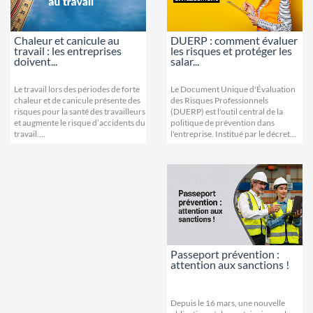
DUERP : comment évaluer
Chaleur et canicule au
les risques et protéger les
travail : les entreprises
salar...
doivent...
Le Document Unique d'Évaluation
Le travail lors des périodes de forte
des Risques Professionnels
chaleur et de canicule présente des
(DUERP) est l'outil central de la
risques pour la santé des travailleurs
politique de prévention dans
et augmente le risque d’accidents du
l'entreprise. Institué par le décret...
travail....
Passeport prévention :
attention aux sanctions !
Depuis le 16 mars, une nouvelle