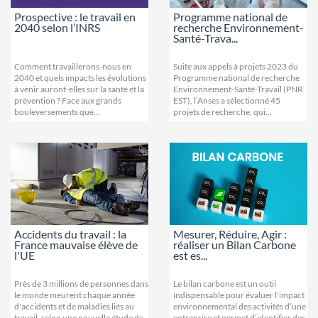
Prospective : le travail en
Programme national de
2040 selon l’INRS
recherche Environnement-
Santé-Trava...
Comment travaillerons-nous en
Suite aux appels à projets 2023 du
2040 et quels impacts les évolutions
Programme national de recherche
à venir auront-elles sur la santé et la
Environnement-Santé-Travail (PNR
prévention ? Face aux grands
EST), l’Anses a sélectionné 45
bouleversements que...
projets de recherche, qui...
Accidents du travail : la
Mesurer, Réduire, Agir :
France mauvaise élève de
réaliser un Bilan Carbone
l'UE
est es...
Près de 3 millions de personnes dans
Le bilan carbone est un outil
le monde meurent chaque année
indispensable pour évaluer l'impact
d'accidents et de maladies liés au
environnemental des activités d’une
travail, selon une nouvelle étude de
entreprise et permet d’identifier des