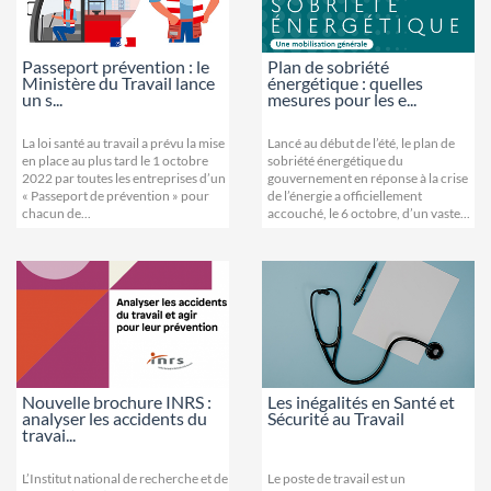
Passeport prévention : le
Plan de sobriété
Ministère du Travail lance
énergétique : quelles
un s...
mesures pour les e...
La loi santé au travail a prévu la mise
Lancé au début de l’été, le plan de
en place au plus tard le 1 octobre
sobriété énergétique du
2022 par toutes les entreprises d’un
gouvernement en réponse à la crise
« Passeport de prévention » pour
de l’énergie a officiellement
chacun de...
accouché, le 6 octobre, d’un vaste...
Nouvelle brochure INRS :
Les inégalités en Santé et
analyser les accidents du
Sécurité au Travail
travai...
L’Institut national de recherche et de
Le poste de travail est un