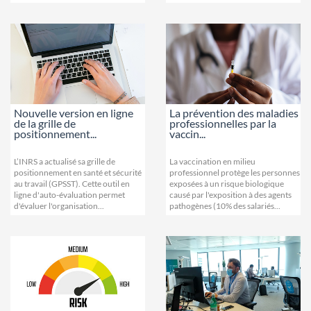
Nouvelle version en ligne
La prévention des maladies
de la grille de
professionnelles par la
positionnement...
vaccin...
L’INRS a actualisé sa grille de
La vaccination en milieu
positionnement en santé et sécurité
professionnel protège les personnes
au travail (GPSST). Cette outil en
exposées à un risque biologique
ligne d'auto-évaluation permet
causé par l'exposition à des agents
d'évaluer l'organisation...
pathogènes (10% des salariés...