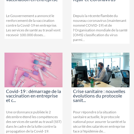
Le Gouvernement a annoncé le
Depuis la récente flambée du
renforcement de la vaccination
nouveau coronavirus (maintenant
contre la Covid-19 en entreprise.
nommé COVID-19) et de
Les services de santé au travail vont
l'Organisation mondiale de la santé
recevoir 100.000 doses...
(OMS) classification du virus
parmi...
Covid-19 : démarrage de la
Crise sanitaire : nouvelles
vaccination en entreprise
évolutions du protocole
et c...
sanit...
Une ordonnance publiée le 2
Pour répondre à la situation
décembre étend les compétences
sanitaire actuelle, le protocole
des services de santé au travail (SST)
national pour assurer la santé et la
dans le cadre de la lutte contre la
sécurité des salariés en entreprise
propagation de la Covid-19.
face à l'épidémie de...