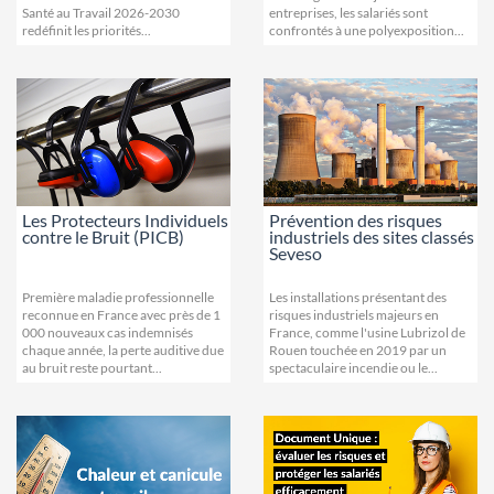
Santé au Travail 2026-2030
entreprises, les salariés sont
redéfinit les priorités...
confrontés à une polyexposition...
Les Protecteurs Individuels
Prévention des risques
contre le Bruit (PICB)
industriels des sites classés
Seveso
Première maladie professionnelle
Les installations présentant des
reconnue en France avec près de 1
risques industriels majeurs en
000 nouveaux cas indemnisés
France, comme l'usine Lubrizol de
chaque année, la perte auditive due
Rouen touchée en 2019 par un
au bruit reste pourtant...
spectaculaire incendie ou le...