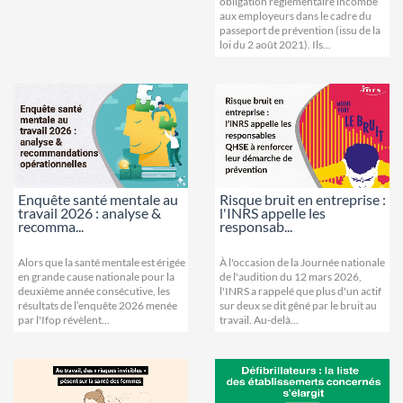
obligation réglementaire incombe
aux employeurs dans le cadre du
passeport de prévention (issu de la
loi du 2 août 2021). Ils...
Enquête santé mentale au
Risque bruit en entreprise :
travail 2026 : analyse &
l'INRS appelle les
recomma...
responsab...
Alors que la santé mentale est érigée
À l'occasion de la Journée nationale
en grande cause nationale pour la
de l'audition du 12 mars 2026,
deuxième année consécutive, les
l'INRS a rappelé que plus d'un actif
résultats de l’enquête 2026 menée
sur deux se dit gêné par le bruit au
par l'Ifop révèlent...
travail. Au-delà...