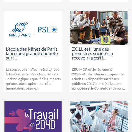
L’école des Mines de Paris
ZOLL est l’une des
lance une grande enquête
premières sociétés à
sur l...
recevoir la certi...
Le concept de NaTech, résultant de
L’EU MDR est le règlement
la fusion des termes « Naturel » et «
2017/745 de l’Union européenne
Technologique » qualifie les impacts
relatif aux dispositifs médicaux
qu'une catastrophe naturelle
publié en 2017 par le Parlement
(inondation, séisme,...
européen et le Conseil de l’Union...