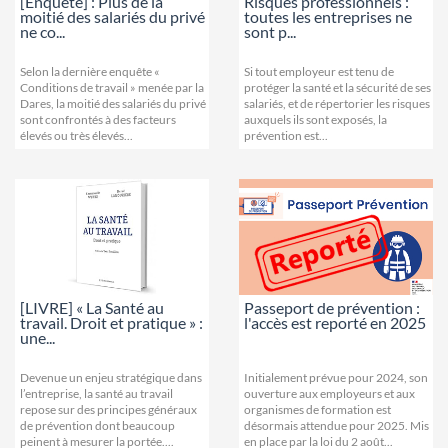
[Enquête] : Plus de la
Risques professionnels :
moitié des salariés du privé
toutes les entreprises ne
ne co...
sont p...
Selon la dernière enquête «
Si tout employeur est tenu de
Conditions de travail » menée par la
protéger la santé et la sécurité de ses
Dares, la moitié des salariés du privé
salariés, et de répertorier les risques
sont confrontés à des facteurs
auxquels ils sont exposés, la
élevés ou très élevés...
prévention est...
[LIVRE] « La Santé au
Passeport de prévention :
travail. Droit et pratique » :
l'accès est reporté en 2025
une...
Devenue un enjeu stratégique dans
Initialement prévue pour 2024, son
l’entreprise, la santé au travail
ouverture aux employeurs et aux
repose sur des principes généraux
organismes de formation est
de prévention dont beaucoup
désormais attendue pour 2025. Mis
peinent à mesurer la portée....
en place par la loi du 2 août...