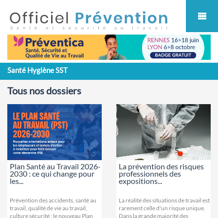
Cookies management panel
Santé Hygiène SST
Tous nos dossiers
Plan Santé au Travail 2026-
La prévention des risques
2030 : ce qui change pour
professionnels des
les...
expositions...
Prévention des accidents, santé au
La réalité des situations de travail est
travail, qualité de vie au travail,
rarement celle d'un risque unique.
culture sécurité : le nouveau Plan
Dans la grande majorité des