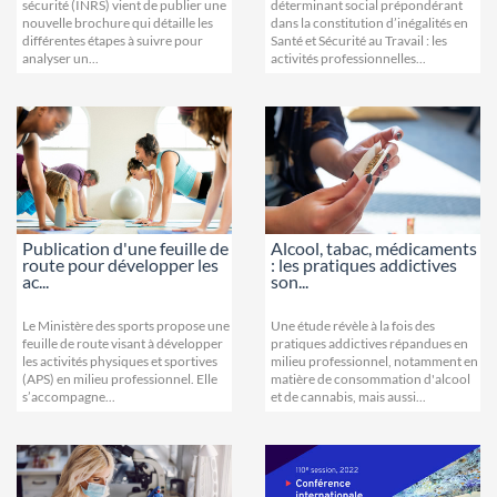
sécurité (INRS) vient de publier une
déterminant social prépondérant
nouvelle brochure qui détaille les
dans la constitution d’inégalités en
différentes étapes à suivre pour
Santé et Sécurité au Travail : les
analyser un...
activités professionnelles...
Publication d'une feuille de
Alcool, tabac, médicaments
route pour développer les
: les pratiques addictives
ac...
son...
Le Ministère des sports propose une
Une étude révèle à la fois des
feuille de route visant à développer
pratiques addictives répandues en
les activités physiques et sportives
milieu professionnel, notamment en
(APS) en milieu professionnel. Elle
matière de consommation d'alcool
s’accompagne...
et de cannabis, mais aussi...