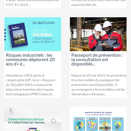
l'OIT. En 2023,...
opportunités de...
Risques industriels : les
Passeport de prévention :
communes déplorent 20
la consultation est
ans d’« é...
disponible...
Adoptée en 2003 après la
Depuis le 30 mai 2023, les premières
catastrophe AZF, la loi « Risques »
fonctionnalités du passeport de
du 30 juillet 2003 a instauré les
prévention sont disponibles. Il
plans de prévention des risques
accompagnera les travailleurs et les
technologiques (PPRT) dans le...
demandeurs d’emploi...