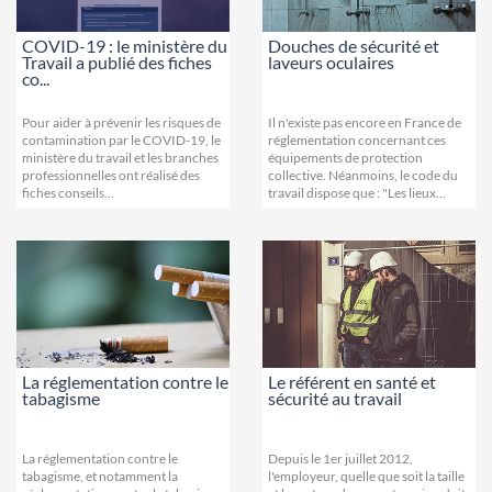
COVID-19 : le ministère du
Douches de sécurité et
Travail a publié des fiches
laveurs oculaires
co...
Pour aider à prévenir les risques de
Il n'existe pas encore en France de
contamination par le COVID-19, le
réglementation concernant ces
ministère du travail et les branches
équipements de protection
professionnelles ont réalisé des
collective. Néanmoins, le code du
fiches conseils...
travail dispose que : "Les lieux...
La réglementation contre le
Le référent en santé et
tabagisme
sécurité au travail
La réglementation contre le
Depuis le 1er juillet 2012,
tabagisme, et notamment la
l'employeur, quelle que soit la taille