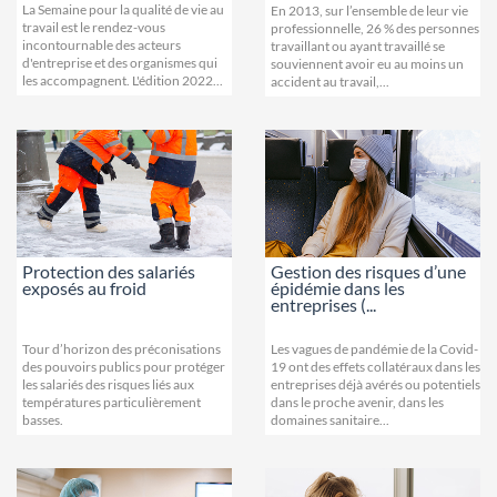
La Semaine pour la qualité de vie au
En 2013, sur l’ensemble de leur vie
travail est le rendez-vous
professionnelle, 26 % des personnes
incontournable des acteurs
travaillant ou ayant travaillé se
d'entreprise et des organismes qui
souviennent avoir eu au moins un
les accompagnent. L'édition 2022...
accident au travail,...
Protection des salariés
Gestion des risques d’une
exposés au froid
épidémie dans les
entreprises (...
Tour d’horizon des préconisations
Les vagues de pandémie de la Covid-
des pouvoirs publics pour protéger
19 ont des effets collatéraux dans les
les salariés des risques liés aux
entreprises déjà avérés ou potentiels
températures particulièrement
dans le proche avenir, dans les
basses.
domaines sanitaire...