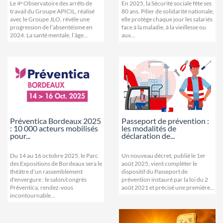
Le 4ᵉ Observatoire des arrêts de
En 2025, la Sécurité sociale fête ses
travail du Groupe APICIL, réalisé
80 ans. Pilier de solidarité nationale,
avec le Groupe JLO, révèle une
elle protège chaque jour les salariés
progression de l’absentéisme en
face à la maladie, à la vieillesse ou
2024. La santé mentale, l’âge...
aux...
Préventica Bordeaux 2025
Passeport de prévention :
: 10 000 acteurs mobilisés
les modalités de
pour...
déclaration de...
Du 14 au 16 octobre 2025, le Parc
Un nouveau décret, publié le 1er
des Expositions de Bordeaux sera le
août 2025, vient compléter le
théâtre d'un rassemblement
dispositif du Passeport de
d'envergure : le salon/congrès
prévention instauré par la loi du 2
Préventica, rendez-vous
août 2021 et précisé une première...
incontournable...