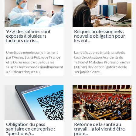
97% des salariés sont
Risques professionnels :
exposés à plusieurs
nouvelle obligation pour
facteurs de ris...
les ent...
Une étude menée conjointement
La notification dématérialisée du
par l’Anses, Santé Publique France
taux de cotisation Accidents du
et la Dares montre que tous les
Travail et Maladies Professionnelles
salariés sont exposés simultanément
(AT/MP) devient obligatoire dès le
à plusieurs risques au...
1er janvier 2022...
Obligation du pass
Réforme de la santé au
sanitaire en entreprise :
travail : la loi vient d'être
"questions/r...
prom...