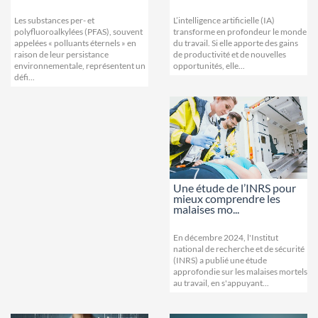
Les substances per- et
L’intelligence artificielle (IA)
polyfluoroalkylées (PFAS), souvent
transforme en profondeur le monde
appelées « polluants éternels » en
du travail. Si elle apporte des gains
raison de leur persistance
de productivité et de nouvelles
environnementale, représentent un
opportunités, elle...
défi...
Une étude de l’INRS pour
mieux comprendre les
malaises mo...
En décembre 2024, l'Institut
national de recherche et de sécurité
(INRS) a publié une étude
approfondie sur les malaises mortels
au travail, en s'appuyant...