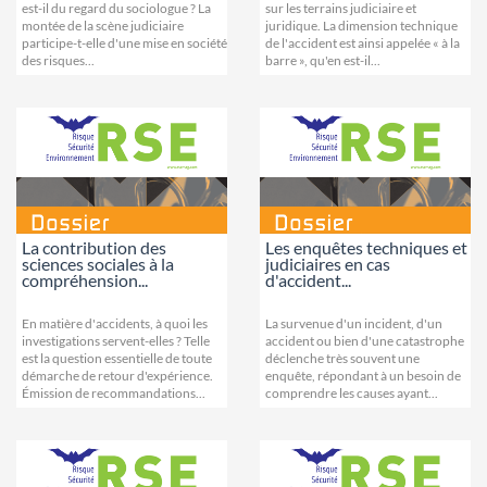
est-il du regard du sociologue ? La
sur les terrains judiciaire et
montée de la scène judiciaire
juridique. La dimension technique
participe-t-elle d'une mise en société
de l'accident est ainsi appelée « à la
des risques...
barre », qu'en est-il...
La contribution des
Les enquêtes techniques et
sciences sociales à la
judiciaires en cas
compréhension...
d'accident...
En matière d'accidents, à quoi les
La survenue d'un incident, d'un
investigations servent-elles ? Telle
accident ou bien d'une catastrophe
est la question essentielle de toute
déclenche très souvent une
démarche de retour d'expérience.
enquête, répondant à un besoin de
Émission de recommandations...
comprendre les causes ayant...