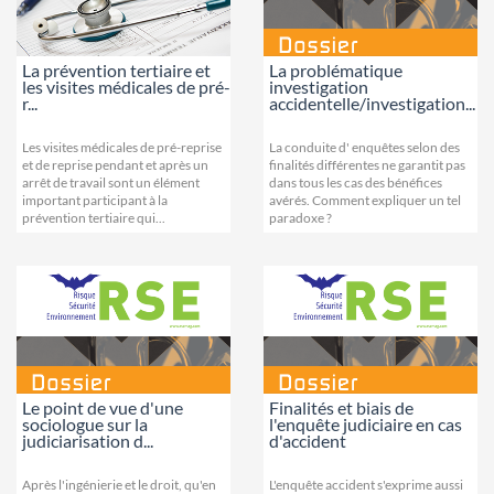
La prévention tertiaire et
La problématique
les visites médicales de pré-
investigation
r...
accidentelle/investigation...
Les visites médicales de pré-reprise
La conduite d' enquêtes selon des
et de reprise pendant et après un
finalités différentes ne garantit pas
arrêt de travail sont un élément
dans tous les cas des bénéfices
important participant à la
avérés. Comment expliquer un tel
prévention tertiaire qui...
paradoxe ?
Le point de vue d'une
Finalités et biais de
sociologue sur la
l'enquête judiciaire en cas
judiciarisation d...
d'accident
Après l'ingénierie et le droit, qu'en
L'enquête accident s'exprime aussi