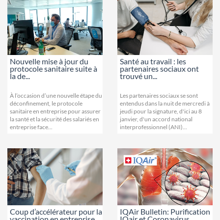
Nouvelle mise à jour du
Santé au travail : les
protocole sanitaire suite à
partenaires sociaux ont
la de...
trouvé un...
À l’occasion d’une nouvelle étape du
Les partenaires sociaux se sont
déconfinement, le protocole
entendus dans la nuit de mercredi à
sanitaire en entreprise pour assurer
jeudi pour la signature, d'ici au 8
la santé et la sécurité des salariés en
janvier, d'un accord national
entreprise face...
interprofessionnel (ANI)...
Coup d’accélérateur pour la
IQAir Bulletin: Purification
vaccination en entreprise
IQair et Coronavirus