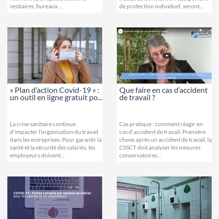
vestiaires, bureaux...
de protection individuel, seront...
« Plan d’action Covid-19 » :
Que faire en cas d’accident
un outil en ligne gratuit po...
de travail ?
La crise sanitaire continue
Cas pratique : comment réagir en
d'impacter l’organisation du travail
cas d’accident de travail. Première
dans les entreprises. Pour garantir la
chose après un accident de travail, la
santé et la sécurité des salariés, les
CSSCT doit analyser les mesures
employeurs doivent...
conservatoires...